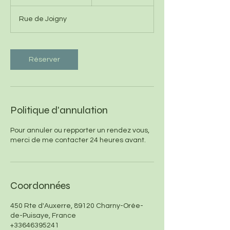
3
0
Rue de Joigny
m
i
n
Réserver
Politique d'annulation
Pour annuler ou repporter un rendez vous,
merci de me contacter 24 heures avant.
Coordonnées
450 Rte d'Auxerre, 89120 Charny-Orée-
de-Puisaye, France
+33646395241