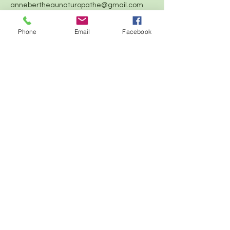
annebertheaunaturopathe@gmail.com
Phone
Email
Facebook
© 2017 par Anne Bertheau Naturop
athie
Créé avec
Wix.com
Crédits : Logo : Diane Bonnet, tous
droits réservés
photo du chêne : Florian
Réveillion, Tous droits réservés