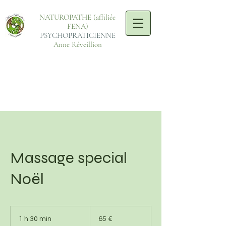
NATUROPATHE (affiliée
FENA)
PSYCHOPRATICIENNE
Anne Réveillion
Massage special
Noël
65
euros
1 h 30 min
1
65 €