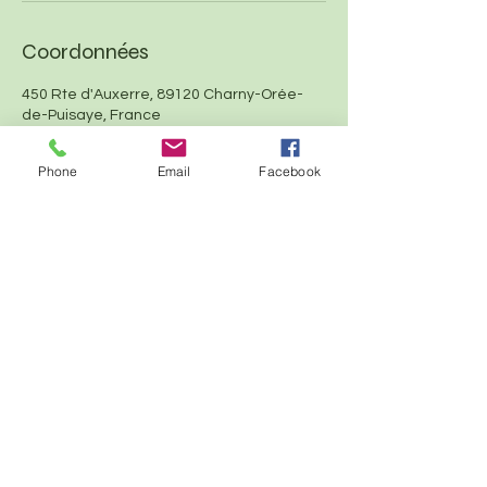
Coordonnées
450 Rte d'Auxerre, 89120 Charny-Orée-
de-Puisaye, France
+33646395241
annebertheaunaturopathe@gmail.com
Phone
Email
Facebook
© 2017 par Anne Bertheau Naturop
athie
Créé avec
Wix.com
Crédits : Logo : Diane Bonnet, tous