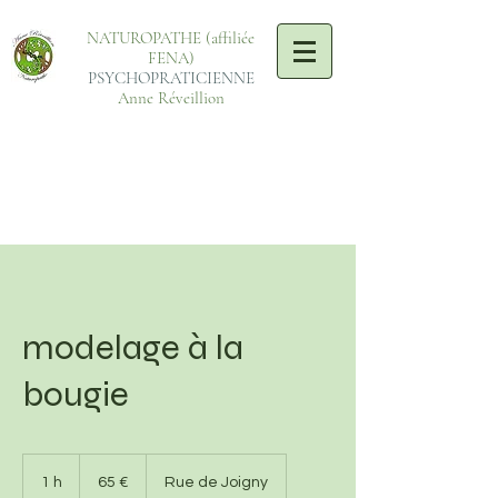
NATUROPATHE (affiliée
FENA)
PSYCHOPRATICIENNE
Anne Réveillion
modelage à la
bougie
65
euros
1 h
1
65 €
Rue de Joigny