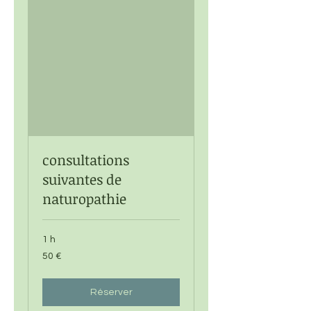
consultations
suivantes de
naturopathie
1 h
50
50 €
euros
Réserver