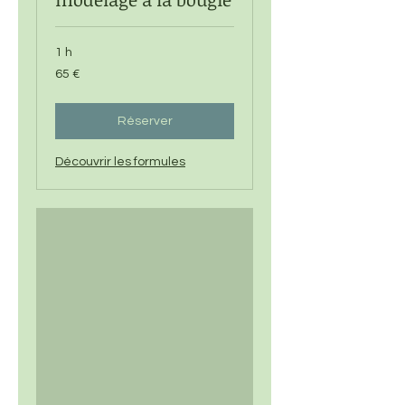
1 h
65
65 €
euros
Réserver
Découvrir les formules