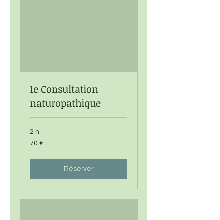
1e Consultation
naturopathique
2 h
70
70 €
euros
Réserver