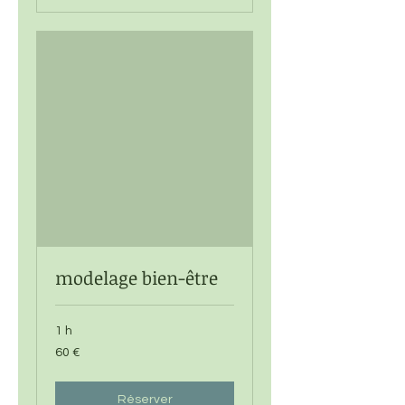
modelage bien-être
1 h
60
60 €
euros
Réserver