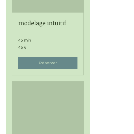
modelage intuitif
45 min
45
45 €
euros
Réserver