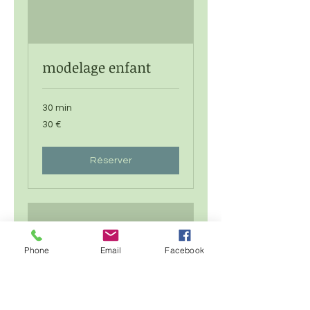
modelage enfant
30 min
30
30 €
euros
Réserver
Phone
Email
Facebook