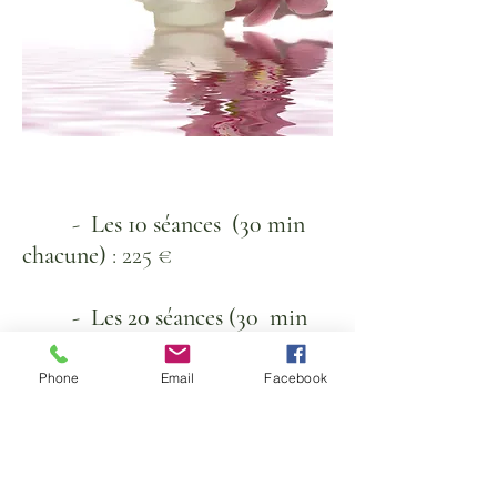
-
Les 10 séances (30 min
chacune)
: 225
€
-
Les 20 séances (30 min
chacune)
: 450 €
Phone
Email
Facebook
© 2017 par Anne Bertheau Naturop
athie
Créé avec
Wix.com