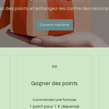
z des points et échangez-les contre des récom
Devenir membre
02
Gagner des points
Commander une formule
1 point pour 1 € dépensé